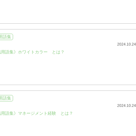
用語集
2024.10.
職用語集》ホワイトカラー とは？
用語集
2024.10.
職用語集》マネージメント経験 とは？