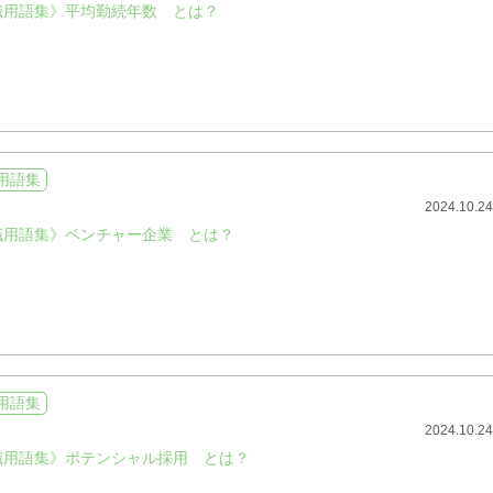
職用語集》平均勤続年数 とは？
用語集
2024.10.
職用語集》ベンチャー企業 とは？
用語集
2024.10.
職用語集》ポテンシャル採用 とは？