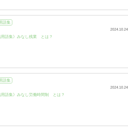
用語集
2024.10.
職用語集》みなし残業 とは？
用語集
2024.10.
職用語集》みなし労働時間制 とは？