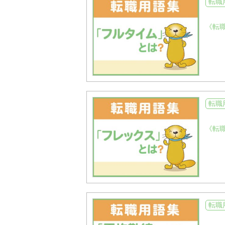
転職
《転
転職
《転
転職