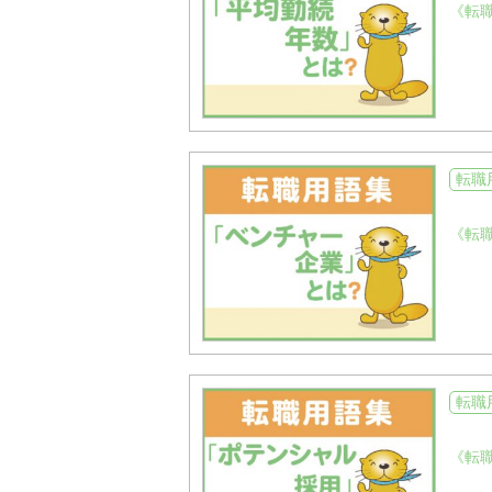
《転
転職
《転
転職
《転