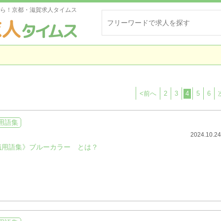
ら！京都・滋賀求人タイムス
<前へ
2
3
4
5
6
用語集
2024.10.
職用語集》ブルーカラー とは？