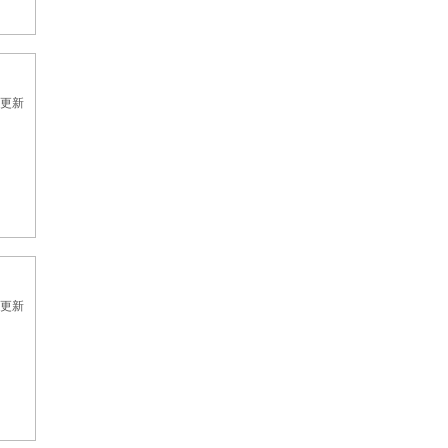
24更新
24更新