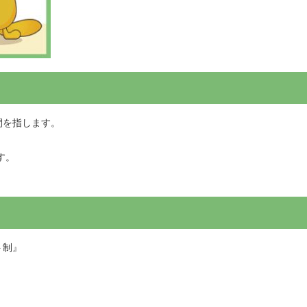
間を指します。
す。
ト制』