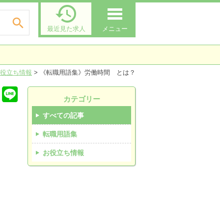


最近見た求人
メニュー
役立ち情報
>
《転職用語集》労働時間 とは？
カテゴリー
すべての記事
転職用語集
お役立ち情報