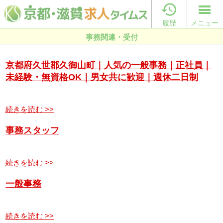

履歴
メニュー
事務関連・受付
京都府久世郡久御山町｜人気の一般事務｜正社員｜
未経験・無資格OK｜男女共に歓迎｜週休二日制
続きを読む >>
事務スタッフ
続きを読む >>
一般事務
続きを読む >>