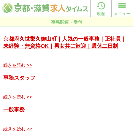

履歴
メニュー
事務関連・受付
京都府久世郡久御山町｜人気の一般事務｜正社員｜
未経験・無資格OK｜男女共に歓迎｜週休二日制
続きを読む >>
事務スタッフ
続きを読む >>
一般事務
続きを読む >>