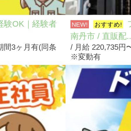
経験OK｜経験者
NEW!
おすすめ!
南丹市 / 直販配..
試用期間3ヶ月有(同条
/ 月給 220,7
※変動有