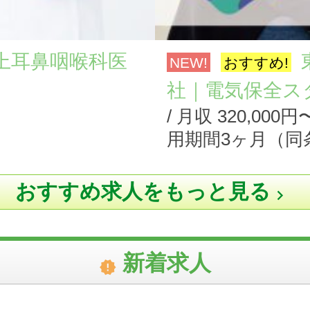
上耳鼻咽喉科医
NEW!
おすすめ!
社｜電気保全スタ
/ 月収 320,00
用期間3ヶ月（同
おすすめ求人をもっと見る

新着求人
