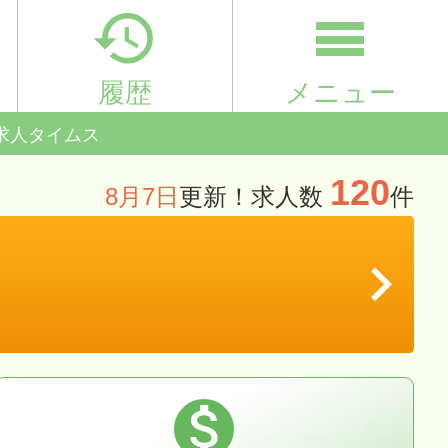

履歴
メニュー
求人タイムス
120
8月7日
更新！求人数
件

