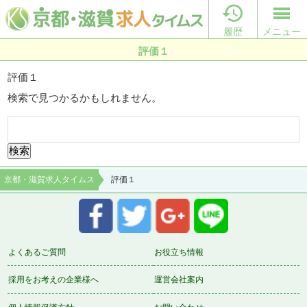

履歴
メニュー
評価１
評価１
検索で見つかるかもしれません。
検
索:
京都・滋賀求人タイムス
評価１
よくあるご質問
お役立ち情報
採用をお考えの企業様へ
運営会社案内