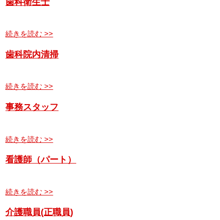
歯科衛生士
続きを読む >>
歯科院内清掃
続きを読む >>
事務スタッフ
続きを読む >>
看護師（パート）
続きを読む >>
介護職員(正職員)