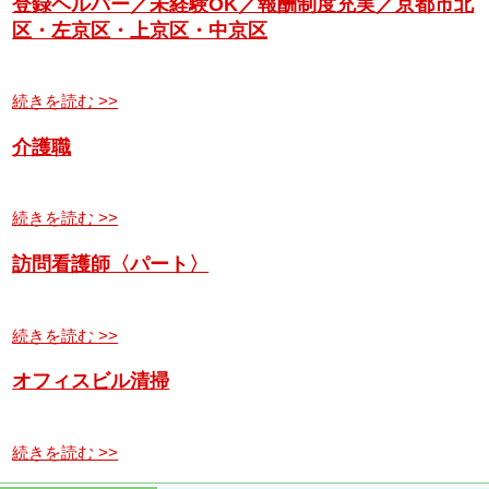
登録ヘルパー／未経験OK／報酬制度充実／京都市北
区・左京区・上京区・中京区
続きを読む >>
介護職
続きを読む >>
訪問看護師〈パート〉
続きを読む >>
オフィスビル清掃
続きを読む >>