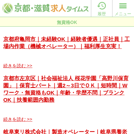

履歴
メニュー
無資格OK
京都府亀岡市｜未経験OK｜経験者優遇｜正社員｜工
場内作業（機械オペレーター）｜福利厚生充実！
続きを読む >>
京都市左京区｜社会福祉法人 桜花学園「高野川保育
園」｜保育士パート｜週2～3日でＯＫ｜短時間｜W
ワーク・無資格もOK｜年齢・学歴不問｜ブランク
OK｜扶養範囲内勤務
続きを読む >>
岐阜東リ株式会社｜製造オペレーター｜岐阜県養老