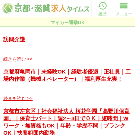

履歴
メニュー
マイカー通勤OK
訪問介護
続きを読む >>
京都府亀岡市｜未経験OK｜経験者優遇｜正社員｜工
場内作業（機械オペレーター）｜福利厚生充実！
続きを読む >>
京都市左京区｜社会福祉法人 桜花学園「高野川保育
園」｜保育士パート｜週2～3日でＯＫ｜短時間｜W
ワーク・無資格もOK｜年齢・学歴不問｜ブランク
OK｜扶養範囲内勤務