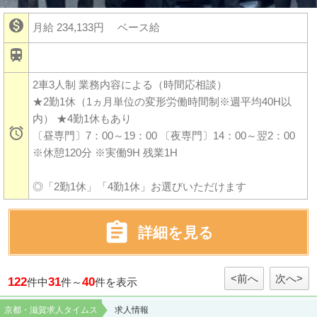

月給 234,133円
ベース給

2車3人制 業務内容による（時間応相談）
★2勤1休（1ヵ月単位の変形労働時間制※週平均40H以
内） ★4勤1休もあり

〔昼専門〕7：00～19：00 〔夜専門〕14：00～翌2：00
※休憩120分 ※実働9H 残業1H
◎「2勤1休」「4勤1休」お選びいただけます

詳細を見る
<前へ
次へ>
122
31
40
件中
件～
件を表示
京都・滋賀求人タイムス
求人情報