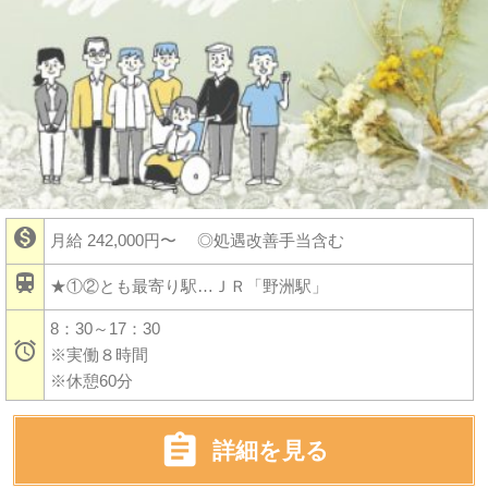

月給 242,000円〜
◎処遇改善手当含む

★①②とも最寄り駅…ＪＲ「野洲駅」
8：30～17：30

※実働８時間
※休憩60分

詳細を見る