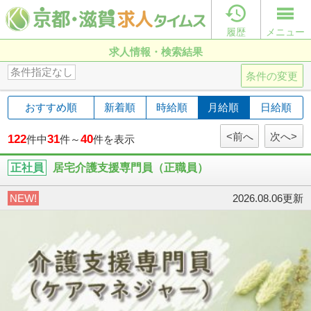

履歴
メニュー
求人情報・検索結果
条件指定なし
条件の変更
おすすめ順
新着順
時給順
月給順
日給順
<前へ
次へ>
122
31
40
件中
件～
件を表示
正社員
居宅介護支援専門員（正職員）
NEW!
2026.08.06更新