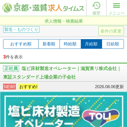

履歴
メニュー
求人情報・検索結果
製造・ものづくり
条件の変更
おすすめ順
新着順
時給順
月給順
日給順
3
件を表示
正社員
塩ビ床材製造オペレーター｜滋賀東リ株式会社｜
東証スタンダード上場企業の子会社
NEW!
おすすめ!
2026.08.06更新