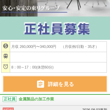

月収 260,000円〜340,000円
（月収例/日勤・35才）


8：00～17：00(休憩60分)

詳細を見る
正社員
金属製品の加工作業
NEW!
2026.08.03更新