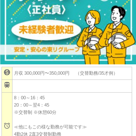

月収 300,000円〜350,000円
（交替勤務/35才例）

8：00～16：45
20：00～翌4：45
※交替制 ※休憩60分

≪他にもこの様な勤務が可能です≫
4勤2休 2直3交替制勤務