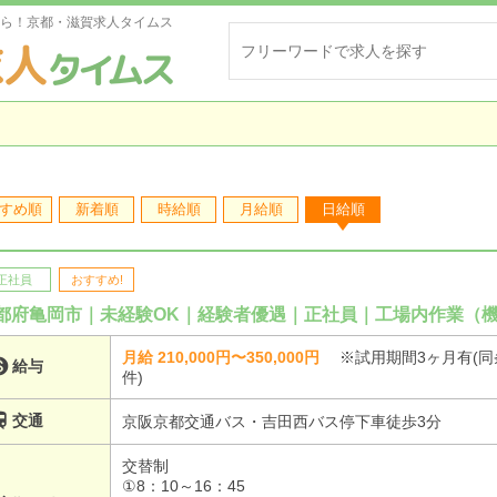
ら！京都・滋賀求人タイムス
すめ順
新着順
時給順
月給順
日給順
正社員
おすすめ!
都府亀岡市｜未経験OK｜経験者優遇｜正社員｜工場内作業（
月給 210,000円〜350,000円
※試用期間3ヶ月有(同

給与
件)

交通
京阪京都交通バス・吉田西バス停下車徒歩3分
交替制
①8：10～16：45