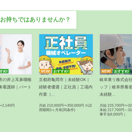
お持ちではありませんか？
すめ!
NEW!
おすすめ!
NEW!
おすすめ!
市の井上耳鼻咽喉
京都府亀岡市｜未経験OK｜
岐阜東リ株式会
来看護師｜パート
経験者優遇｜正社員｜工場内
ッフ｜岐阜県養
作業（...
未経験...
〜2,140円
月給 210,000円〜350,000円 ※試
月給 225,700円〜32
用期間3ヶ月有(同条件)
本給 217,700円～3
事手当8,000円 ）