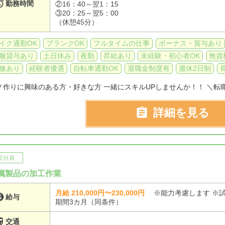

勤務時間
②16：40～翌1：15
③20：25～翌5：00
（休憩45分）
イク通勤OK
ブランクOK
フルタイムの仕事
ボーナス・賞与あり
服貸与あり
土日休み
夜勤
昇給あり
未経験・初心者OK
無資
修あり
経験者優遇
自転車通勤OK
退職金制度有
週休2日制
ノ作りに興味のある方・好きな方 一緒にスキルUPしませんか！！ ＼転職

詳細を見る
正社員
属製品の加工作業
月給 210,000円〜230,000円
※能力考慮します ※

給与
期間3カ月（同条件）

交通