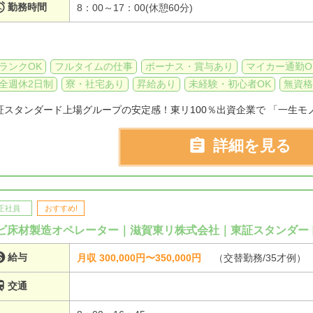

勤務時間
8：00～17：00(休憩60分)
ランクOK
フルタイムの仕事
ボーナス・賞与あり
マイカー通勤O
全週休2日制
寮・社宅あり
昇給あり
未経験・初心者OK
無資格
証スタンダード上場グループの安定感！東リ100％出資企業で 「一生モノ

詳細を見る
正社員
おすすめ!
ビ床材製造オペレーター｜滋賀東リ株式会社｜東証スタンダー

給与
月収 300,000円〜350,000円
（交替勤務/35才例）

交通