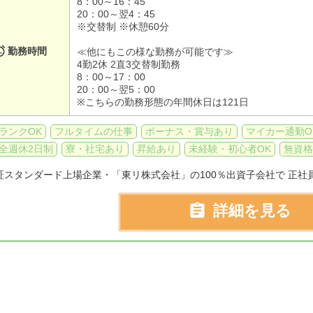
8：00～16：45
20：00～翌4：45
※交替制 ※休憩60分

勤務時間
≪他にもこの様な勤務が可能です≫
4勤2休 2直3交替制勤務
8：00～17：00
20：00～翌5：00
※こちらの勤務形態の年間休日は121日
ランクOK
フルタイムの仕事
ボーナス・賞与あり
マイカー通勤O
全週休2日制
寮・社宅あり
昇給あり
未経験・初心者OK
無資格
証スタンダード上場企業・「東リ株式会社」の100％出資子会社で 正社員

詳細を見る