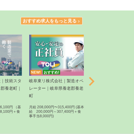
おすすめ求人をもっと見る

NEW!
おすすめ!
NEW!
おすすめ!

社｜技術スタ
岐阜東リ株式会社｜製造オペ
営業職｜正社員｜丸亀
老郡養老町｜
レーター｜岐阜県養老郡養老
式会社｜亀岡市｜未経
町
月給 255,000円〜285,00
6,100円 （基
月給 208,000円〜315,400円 (基本
18,100円＋食
給 200,000円～307,400円＋食
事手当8,000円)