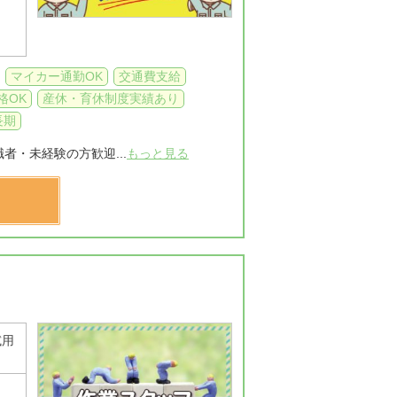
マイカー通勤OK
交通費支給
格OK
産休・育休制度実績あり
長期
者・未経験の方歓迎...
もっと見る
試用