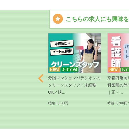

こちらの求人にも興味を
おすすめ!
NEW!
おすすめ!
NEW!
おす

府久世郡久御山町｜人気
分譲マンションパデシオンの
京都府亀岡
般事務｜正社員｜未経
クリーンスタッフ／未経験
科医院の外
...
OK／扶...
｜正・...
00,000円〜 ※3ヶ月研修期
時給 1,130円
時給 1,700円
（労働条件同じ）