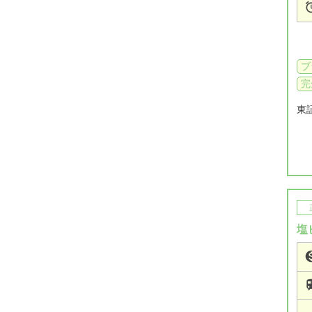
ブ
完
東
塩