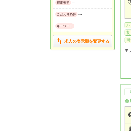
---
雇用形態
---
こだわり条件
バ
---
キーワード
制

研
求人の表示順を変更する
モ
金