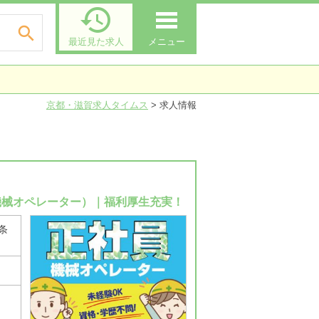


最近見た求人
メニュー
京都・滋賀求人タイムス
>
求人情報
機械オペレーター）｜福利厚生充実！
条