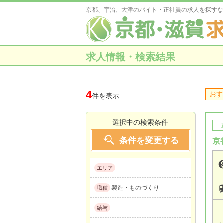
京都、宇治、大津のバイト・正社員の求人を探すな
求人情報・検索結果
4
おす
件を表示
選択中の検索条件

条件を変更する
京
---
エリア
製造・ものづくり
職種
給与