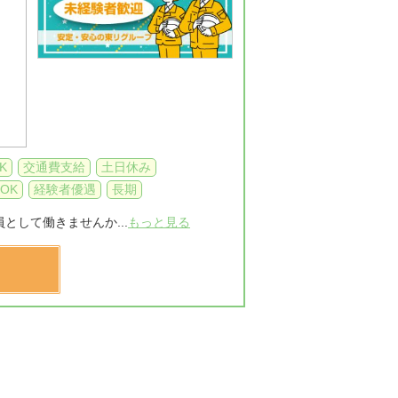
K
交通費支給
土日休み
OK
経験者優遇
長期
として働きませんか...
もっと見る