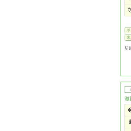
ボ
未
新
滋