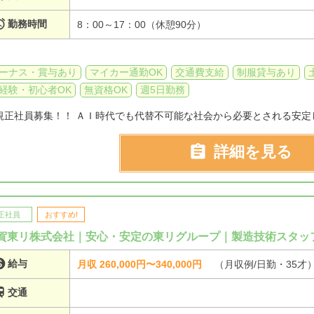

勤務時間
8：00～17：00（休憩90分）
ーナス・賞与あり
マイカー通勤OK
交通費支給
制服貸与あり
経験・初心者OK
無資格OK
週5日勤務
規正社員募集！！ ＡＩ時代でも代替不可能な社会から必要とされる安定

詳細を見る
正社員
おすすめ!
賀東リ株式会社｜安心・安定の東リグループ｜製造技術スタッ

給与
月収 260,000円〜340,000円
（月収例/日勤・35才

交通