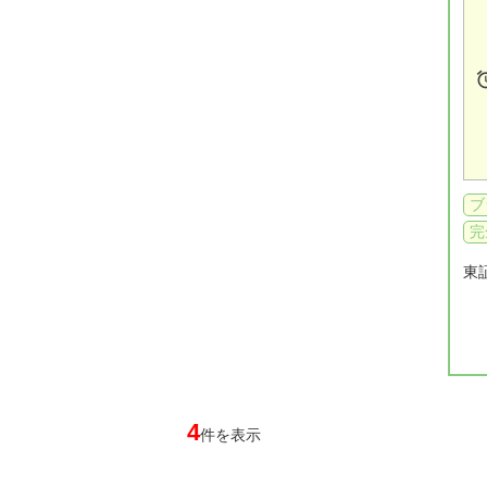
ブ
完
東
4
件を表示