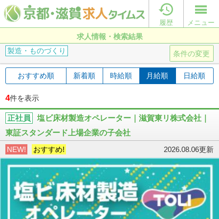

履歴
メニュー
求人情報・検索結果
製造・ものづくり
条件の変更
おすすめ順
新着順
時給順
月給順
日給順
4
件を表示
正社員
塩ビ床材製造オペレーター｜滋賀東リ株式会社｜
東証スタンダード上場企業の子会社
NEW!
おすすめ!
2026.08.06更新