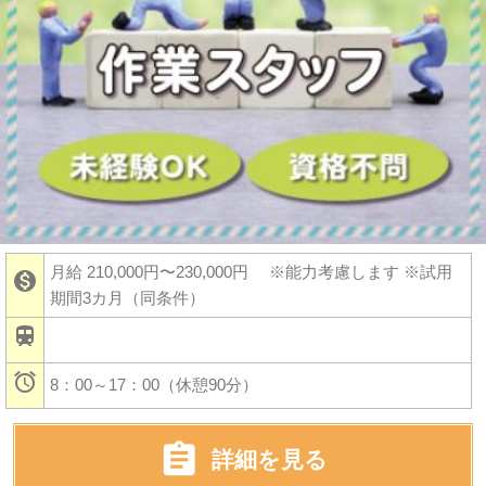
月給 210,000円〜230,000円
※能力考慮します ※試用

期間3カ月（同条件）


8：00～17：00（休憩90分）

詳細を見る