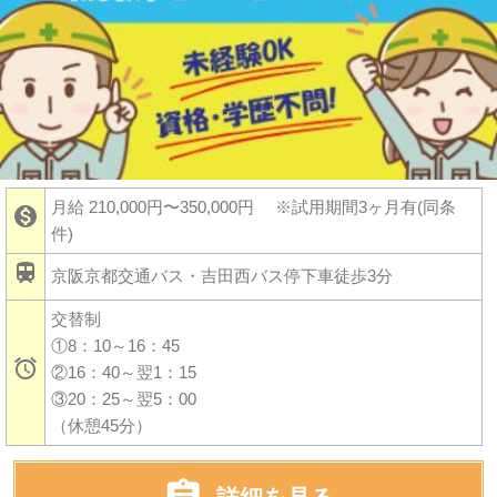
月給 210,000円〜350,000円
※試用期間3ヶ月有(同条

件)

京阪京都交通バス・吉田西バス停下車徒歩3分
交替制
①8：10～16：45

②16：40～翌1：15
③20：25～翌5：00
（休憩45分）