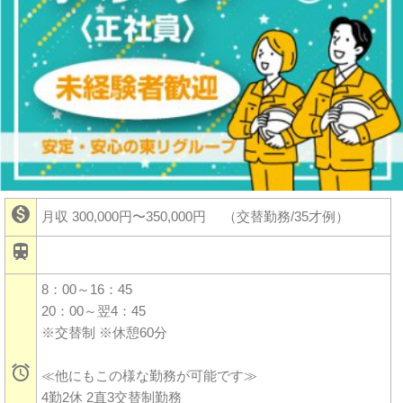

月収 300,000円〜350,000円
（交替勤務/35才例）

8：00～16：45
20：00～翌4：45
※交替制 ※休憩60分

≪他にもこの様な勤務が可能です≫
4勤2休 2直3交替制勤務