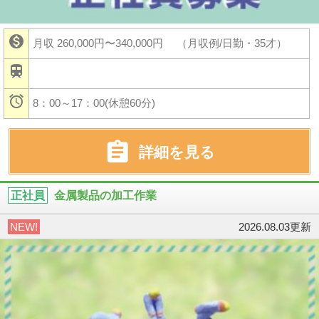

月収 260,000円〜340,000円
（月収例/日勤・35才）


8：00～17：00(休憩60分)

詳細を見る
正社員
金属製品の加工作業
NEW!
2026.08.03更新