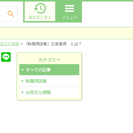


最近見た求人
メニュー
役立ち情報
>
《転職用語集》正規雇用 とは？
カテゴリー
すべての記事
転職用語集
お役立ち情報