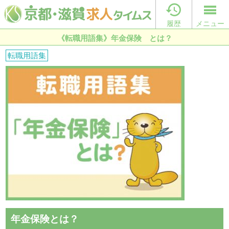

履歴
メニュー
《転職用語集》年金保険 とは？
転職用語集
年金保険とは？