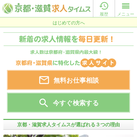

履歴
メニュー
はじめての方へ

無料お仕事相談

今すぐ検索する
京都・滋賀求人タイムスが選ばれる３つの理由