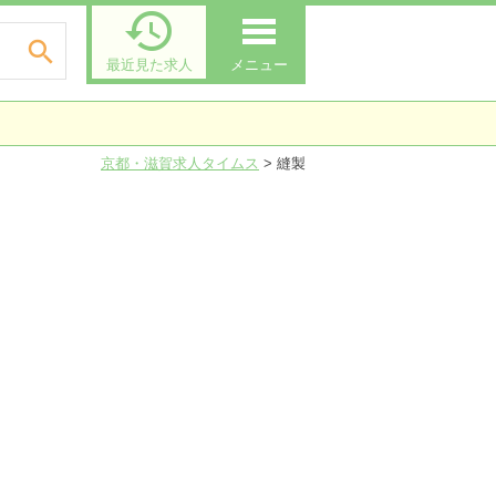


最近見た求人
メニュー
京都・滋賀求人タイムス
>
縫製