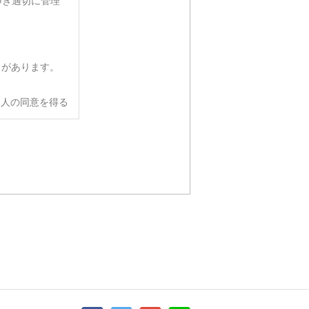
づき適切に管理
とがあります。
本人の同意を得る
要がある場合であ
に協力する必要が
個人情報を提供す
扱いを委託する
官公庁等から法的
意なく提供するこ
は採用選考に支障