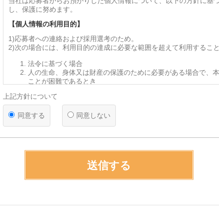
当社は応募者からお預かりした個人情報について、以下の方針に基
し、保護に努めます。
【個人情報の利用目的】
1)応募者への連絡および採用選考のため。
2)次の場合には、利用目的の達成に必要な範囲を超えて利用するこ
法令に基づく場合
人の生命、身体又は財産の保護のために必要がある場合で、
ことが困難であるとき
公衆衛生の向上又は児童の健全な育成の推進のために特に必
上記方針について
って、本人の同意を得ることが困難であるとき
国または地方公共団体等が法令に基づき業務を遂行するため
同意する
同意しない
ある場合で、本人の同意取得が支障となるおそれがあるとき
【個人情報の第三者提供および委託】
当社は、法令で認められる場合を除き、応募者の同意なく第三者に
ることはありません。 また、業務遂行上、外部業者へ個人情報の取
場合がありますが、委託先に対しては適切な管理監督を行います。
送信する
手続きにより開示を求められた場合は、法令の範囲内で応募者の同
とがあります。
【提供の任意性】
応募者による個人情報の提供は任意ですが、提供いただけない場合