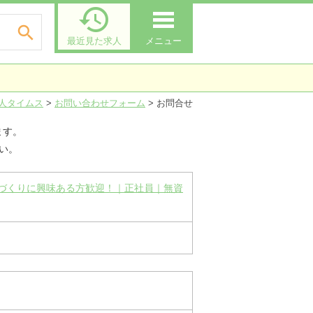


最近見た求人
メニュー
人タイムス
>
お問い合わせフォーム
>
お問合せ
ます。
い。
のづくりに興味ある方歓迎！｜正社員｜無資