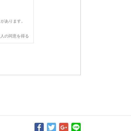
とがあります。
本人の同意を得る
要がある場合であ
に協力する必要が
個人情報を提供す
扱いを委託する
官公庁等から法的
意なく提供するこ
は採用選考に支障