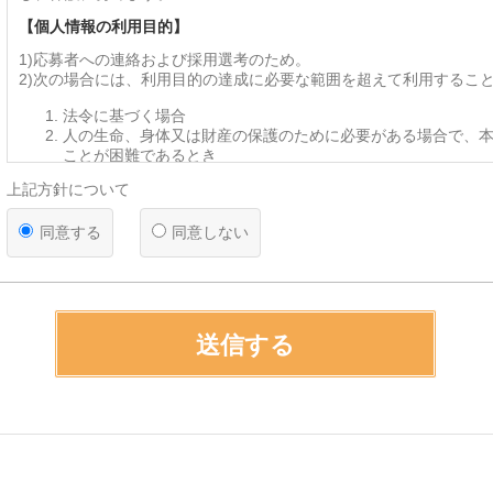
【個人情報の利用目的】
1)応募者への連絡および採用選考のため。
2)次の場合には、利用目的の達成に必要な範囲を超えて利用するこ
法令に基づく場合
人の生命、身体又は財産の保護のために必要がある場合で、
ことが困難であるとき
公衆衛生の向上又は児童の健全な育成の推進のために特に必
上記方針について
って、本人の同意を得ることが困難であるとき
国または地方公共団体等が法令に基づき業務を遂行するため
同意する
同意しない
ある場合で、本人の同意取得が支障となるおそれがあるとき
【個人情報の第三者提供および委託】
当社は、法令で認められる場合を除き、応募者の同意なく第三者に
ることはありません。 また、業務遂行上、外部業者へ個人情報の取
場合がありますが、委託先に対しては適切な管理監督を行います。
送信する
手続きにより開示を求められた場合は、法令の範囲内で応募者の同
とがあります。
【提供の任意性】
応募者による個人情報の提供は任意ですが、提供いただけない場合
が生じることがあります。