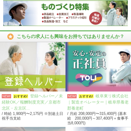

こちらの求人にも興味をお持ちではありませんか？
登録ヘルパー／未
岐阜東リ株式会社
NEW!
おすすめ!
NEW!
おすすめ!
経験OK／報酬制度充実／京都市
｜製造オペレーター｜岐阜県養老
北区・左京区...
郡養老町
/ 時給 1,900円〜2,175円 ※別途土日
/ 月給 208,000円〜315,400円 (基本
祝手当支給
給 200,000円～307,400円＋食事手
当8,000円)