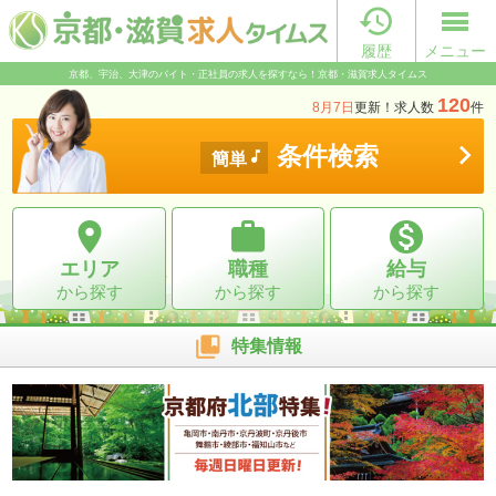

履歴
メニュー
京都、宇治、大津のバイト・正社員の求人を探すなら！京都・滋賀求人タイムス
120
8月7日
更新！求人数
件

条件検索

簡単



エリア
職種
給与
から探す
から探す
から探す

特集情報