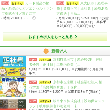
カード製品の検
東大阪市｜経理事
NEW!
おすすめ!
NEW!
おすすめ!
品・箱詰めなど／エンゼルトラン
務｜資格不問｜正社員｜経験ある
プ株式会社／東近江市
方優遇｜月給...
/ 時給 2,000円 ・・・①
/ 月給 270,000円〜350,000円 ※技能
手当50,000円～110,000円・業務手
当75,000円～90,000円含む

おすすめ求人をもっと見る

新着求人
京都府亀岡市｜未経験OK｜経験
NEW!
おすすめ!
者優遇｜正社員｜工場内作業（...
/ 月給 210,000円〜350,000円 ※試用期間3ヶ月有(同
条件)
京都市左京区｜社会福祉法人 桜
NEW!
おすすめ!
花学園「高野川保育園」｜保育...
/ 時給 1,180円〜1,200円 ※試用期間3カ月(同条件)
岐阜東リ株式会社｜設備保全スタ
NEW!
おすすめ!
ッフ｜岐阜県養老郡養老町｜未...