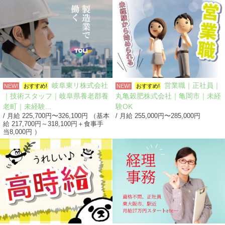
岐阜東リ株式会社
営業職｜正社員｜
NEW!
おすすめ!
NEW!
おすすめ!
｜技術スタッフ｜岐阜県養老郡養
丸亀穀肥株式会社｜亀岡市｜未経
老町｜未経験...
験OK
/ 月給 225,700円〜326,100円 （基本
/ 月給 255,000円〜285,000円
給 217,700円～318,100円＋食事手
当8,000円 ）