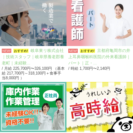
岐阜東リ株式会社
京都府亀岡市の井
NEW!
おすすめ!
NEW!
おすすめ!
｜技術スタッフ｜岐阜県養老郡養
上耳鼻咽喉科医院の外来看護師｜
老町｜未経験...
パート｜正・...
/ 月給 225,700円〜326,100円 （基本
/ 時給 1,700円〜2,140円
給 217,700円～318,100円＋食事手
当8,000円 ）