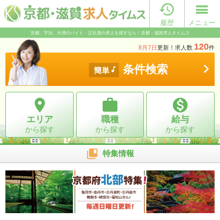

履歴
メニュー
京都、宇治、大津のバイト・正社員の求人を探すなら！京都・滋賀求人タイムス
120
8月7日
更新！求人数
件

条件検索

簡単



エリア
職種
給与
から探す
から探す
から探す

特集情報