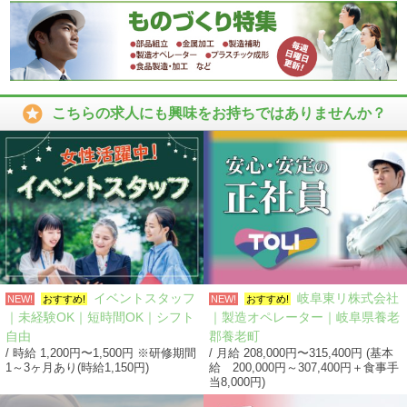

こちらの求人にも興味をお持ちではありませんか？
イベントスタッフ
岐阜東リ株式会社
NEW!
おすすめ!
NEW!
おすすめ!
｜未経験OK｜短時間OK｜シフト
｜製造オペレーター｜岐阜県養老
自由
郡養老町
/ 時給 1,200円〜1,500円 ※研修期間
/ 月給 208,000円〜315,400円 (基本
1～3ヶ月あり(時給1,150円)
給 200,000円～307,400円＋食事手
当8,000円)