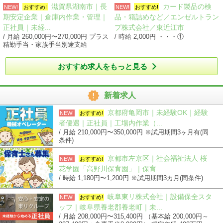
滋賀県湖南市｜長
カード製品の検
NEW!
おすすめ!
NEW!
おすすめ!
期安定企業｜倉庫内作業・管理｜
品・箱詰めなど／エンゼルトラン
正社員｜未経...
プ株式会社／東近江市
/ 月給 260,000円〜270,000円 プラス
/ 時給 2,000円 ・・・①
精勤手当・家族手当別途支給

おすすめ求人をもっと見る

新着求人
京都府亀岡市｜未経験OK｜経験
NEW!
おすすめ!
者優遇｜正社員｜工場内作業（...
/ 月給 210,000円〜350,000円 ※試用期間3ヶ月有(同
条件)
京都市左京区｜社会福祉法人 桜
NEW!
おすすめ!
花学園「高野川保育園」｜保育...
/ 時給 1,180円〜1,200円 ※試用期間3カ月(同条件)
岐阜東リ株式会社｜設備保全スタ
NEW!
おすすめ!
ッフ｜岐阜県養老郡養老町｜未...
/ 月給 208,000円〜315,400円 （基本給 200,000円～